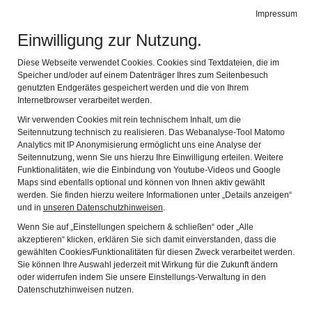
Leichte Sprache
Gebärdensprache
Impressum
Einwilligung zur Nutzung.
Stadtmuseum Erlangen
Navig
Entdecken Sie Erlangens Geschichte
Diese Webseite verwendet Cookies. Cookies sind Textdateien, die im
Speicher und/oder auf einem Datenträger Ihres zum Seitenbesuch
genutzten Endgerätes gespeichert werden und die von Ihrem
Lurchi-Karussell
Internetbrowser verarbeitet werden.
Wir verwenden Cookies mit rein technischem Inhalt, um die
Spielspaß mit Salamander
Seitennutzung technisch zu realisieren. Das Webanalyse-Tool Matomo
Analytics mit IP Anonymisierung ermöglicht uns eine Analyse der
Dieses Karussell dürften
Seitennutzung, wenn Sie uns hierzu Ihre Einwilligung erteilen. Weitere
Funktionalitäten, wie die Einbindung von Youtube-Videos und Google
viele Erlangerinnen und
Maps sind ebenfalls optional und können von Ihnen aktiv gewählt
werden. Sie finden hierzu weitere Informationen unter „Details anzeigen“
Erlanger noch aus ihrer
und in
unseren Datenschutzhinweisen
.
Kindheit kennen. Über 50
Wenn Sie auf „Einstellungen speichern & schließen“ oder „Alle
Jahre lang verrichtete es
akzeptieren“ klicken, erklären Sie sich damit einverstanden, dass die
gewählten Cookies/Funktionalitäten für diesen Zweck verarbeitet werden.
seinen Dienst im zweiten
Lurchi-Karussell, um 1953
Sie können Ihre Auswahl jederzeit mit Wirkung für die Zukunft ändern
Obergeschoss des
oder widerrufen indem Sie unsere Einstellungs-Verwaltung in den
Datenschutzhinweisen nutzen.
Schuhgeschäfts Schuster am Hugenottenplatz – von